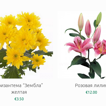
ризантема “Зембла”
Розовая лили
желтая
€
12.00
€
3.50