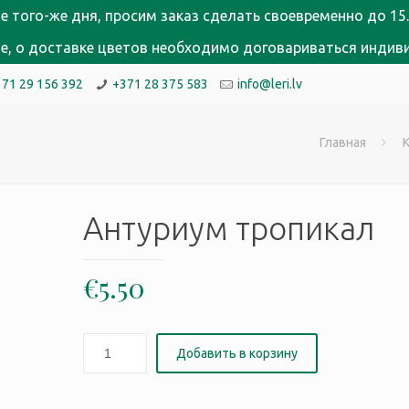
е того-же дня, просим заказ сделать своевременно до 15.
кне, о доставке цветов необходимо договариваться индив
371 29 156 392
+371 28 375 583
info@leri.lv
Главная
Антуриум тропикал
€
5.50
Добавить в корзину