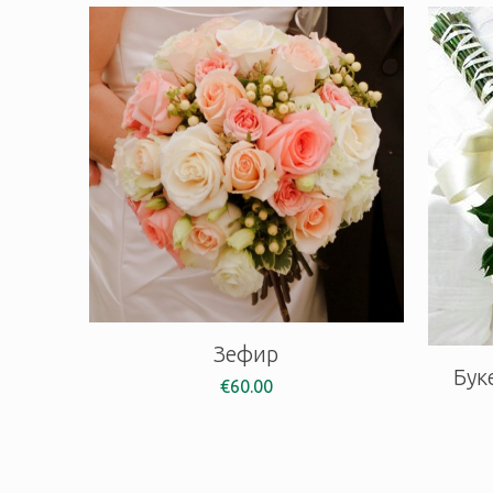
Зефир
Бук
€
60.00