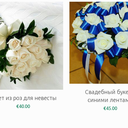
Свадебный буке
ет из роз для невесты
синими лента
€
40.00
€
45.00