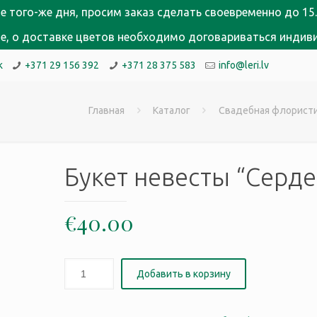
е того-же дня, просим заказ сделать своевременно до 15.
кне, о доставке цветов необходимо договариваться индив
k
+371 29 156 392
+371 28 375 583
info@leri.lv
Главная
Каталог
Свадебная флорист
Букет невесты “Серде
€
40.00
Добавить в корзину