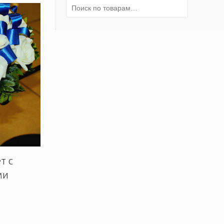
т с
ми