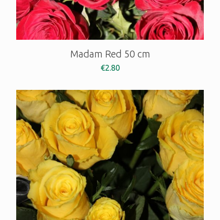
Madam Red 50 cm
€
2.80