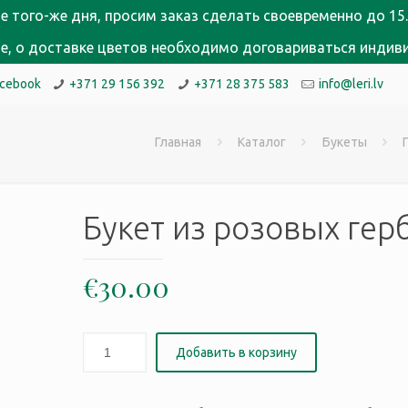
е того-же дня, просим заказ сделать своевременно до 15.
кне, о доставке цветов необходимо договариваться индив
acebook
+371 29 156 392
+371 28 375 583
info@leri.lv
Главная
Каталог
Букеты
Букет из розовых гер
€
30.00
Добавить в корзину