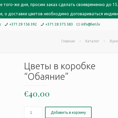
е того-же дня, просим заказ сделать своевременно до 15.
кне, о доставке цветов необходимо договариваться индив
k
+371 29 156 392
+371 28 375 583
info@leri.lv
Главная
Каталог
Бук
Цветы в коробке
“Обаяние”
€
40.00
Добавить в корзину