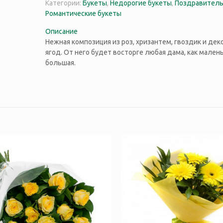
Категории:
Букеты
,
Недорогие букеты
,
Поздравитель
Романтические букеты
Описание
Нежная композиция из роз, хризантем, гвоздик и де
ягод. От него будет восторге любая дама, как маленьк
большая.