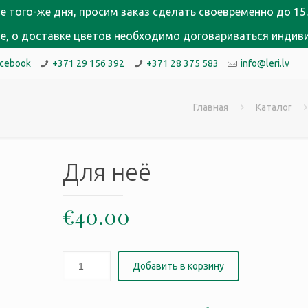
е того-же дня, просим заказ сделать своевременно до 15.
кне, о доставке цветов необходимо договариваться индив
acebook
+371 29 156 392
+371 28 375 583
info@leri.lv
Главная
Каталог
Для неё
€
40.00
Добавить в корзину