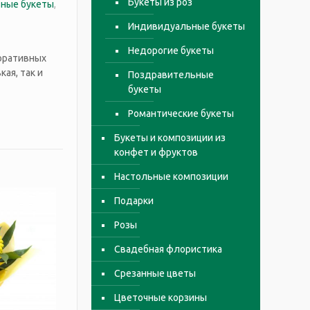
Букеты из роз
ные букеты
,
Индивидуальные букеты
Недорогие букеты
коративных
ая, так и
Поздравительные
букеты
Романтические букеты
Букеты и композиции из
конфет и фруктов
Настольные композиции
Подарки
Розы
Свадебная флористика
Срезанные цветы
Цветочные корзины