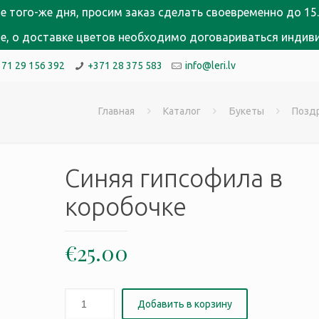
е того-же дня, просим заказ сделать своевременно до 15.
кне, о доставке цветов необходимо договариваться индив
371 29 156 392
+371 28 375 583
info@leri.lv
Главная
Каталог
Букеты
Позд
Синяя гипсофила в
коробочке
€
25.00
Добавить в корзину