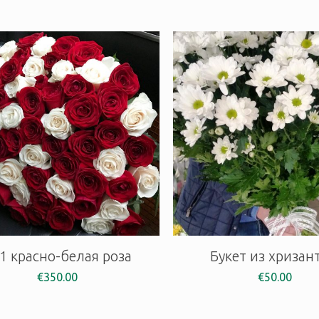
1 красно-белая роза
Букет из хризан
€
350.00
€
50.00