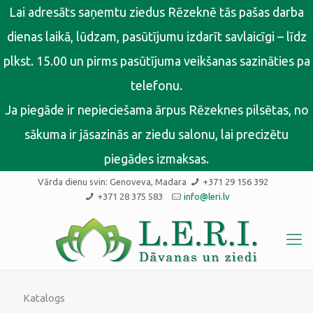
Lai adresāts saņemtu ziedus Rēzeknē tās pašas darba
dienas laikā, lūdzam, pasūtījumu izdarīt savlaicīgi – līdz
plkst. 15.00 un pirms pasūtījuma veikšanas sazināties pa
telefonu.
Ja piegāde ir nepieciešama ārpus Rēzeknes pilsētas, no
sākuma ir jāsazinās ar ziedu salonu, lai precizētu
piegādes izmaksas.
Vārda dienu svin:
Genoveva, Madara
+371 29 156 392
+371 28 375 583
info@leri.lv
Katalogs