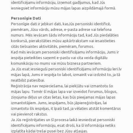
identificējamu informāciju, izņemot gadījumus, kad Jūs
iesniegsiet informāciju mūsu mājas lapas aizpildāmajā formā.
Personīgie Dati
Personīgie dati ir jebkuri dati, kasJūs personiski identificē,
piemēram, Jūsu vārds, adrese, e-pasta adrese vai telefona
numurs. Mēs ievācam šādu informāciju tad, kad Jūs piedalāties
konkursā, pierakstāties mūsu apkārtrakstam vai iesaistieties
citās tiešsaistes aktivitātēs, piemēram, forumos.
Kad mēs ievācam personiski identificējamu informāciju, Jums ir
iespēja pieteikties saņemt e-pastu vai cita veida digitālu
komunikāciju no mums vai mūsu biznesa partneriem.
Ja Jūs esat iesnieguši personiski identificējamu informāciju leri.lv
mājas lapā, Jums ir iespēja to labot, izmainīt vai izdzēst to, ja tā
neatbilst patiesībai.
Reģistrācija nav nepieciešama, lai piekļūtu vai izmantotu šo
mājas lapu. Tomēr šī mājas lapa var izveidot forumus, blogus,
ziņojuma dēļus un citas lietas, kas būs pieejamas mājas lapas
izmantotājiem. Jums, iespējams, būs jāpiereģistrējas, lai
izmantotu šīs iespējas, it īpaši tad, ja vēlaties atstāt komentārus
vai pievienot rakstus.
Ja Jūs reģistrējaties un šī procesa laikā iesniedzat personiski
identificējamu informāciju, esat droši, ka šī informācija netiks
izplatīta kādai trešai pusei bez Jūsu atļaujas.