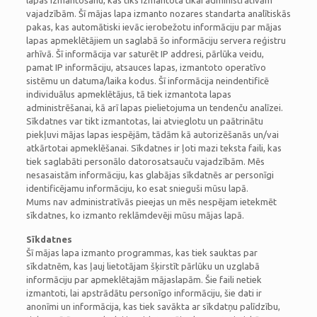
lapas izmantošanu, kas tiks izmantota tikai administratīvām
vajadzībām. Šī mājas lapa izmanto nozares standarta analītiskās
pakas, kas automātiski ievāc ierobežotu informāciju par mājas
lapas apmeklētājiem un saglabā šo informāciju servera reģistru
arhīvā. Šī informācija var saturēt IP addresi, pārlūka veidu,
pamat IP informāciju, atsauces lapas, izmantoto operatīvo
sistēmu un datuma/laika kodus. Šī informācija neindentificē
individuālus apmeklētājus, tā tiek izmantota lapas
administrēšanai, kā arī lapas pielietojuma un tendenču analīzei.
Sīkdatnes var tikt izmantotas, lai atvieglotu un paātrinātu
piekļuvi mājas lapas iespējām, tādām kā autorizēšanās un/vai
atkārtotai apmeklēšanai. Sīkdatnes ir ļoti mazi teksta faili, kas
tiek saglabāti personālo datorosatsauču vajadzībām. Mēs
nesasaistām informāciju, kas glabājas sīkdatnēs ar personīgi
identificējamu informāciju, ko esat snieguši mūsu lapā.
Mums nav administratīvās pieejas un mēs nespējam ietekmēt
sīkdatnes, ko izmanto reklāmdevēji mūsu mājas lapā.
Sīkdatnes
Šī mājas lapa izmanto programmas, kas tiek sauktas par
sīkdatnēm, kas ļauj lietotājam šķirstīt pārlūku un uzglabā
informāciju par apmeklētajām mājaslapām. Šie faili netiek
izmantoti, lai apstrādātu personīgo informāciju, šie dati ir
anonīmi un informācija, kas tiek savākta ar sīkdatņu palīdzību,