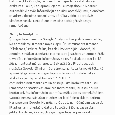
tiek nosūtīta Google, lai izveidotu mājas lapas statistiskās
atskaites. Laikā, kad apmeklējat mūsu mājaslapu, sīkdatnes
automātiski savāc informāciju par Jūsu apmeklējumu, piemēram,
IP adresi, domēna nosaukumu, pārlūka veidu, operatīvās
sistēmas veidu. Lietotājam ir iespēja nobloķēt sīkdatņu
izmantošanu.
Google Analytics
Šī mājas lapa izmanto Google Analytics, kas palīdz analizēt to,
kā apmeklētāji izmanto mājas lapu. Šis instruments izmanto
“sīkdatnes,” teksta failus, kas tiek izvietoti jūsu datorā, lai
anonīmi savāktu standarta Interneta reģistrāciju un apmeklētāju
uzvedību informāciju. Informācija, ko ievāc sīkdatne par to, kā
Jūs izmantojat mājas lapu, tajā skaitā Jūsu IP adrese, tiek
nosūtīta Google. Šī informācija tiek izmantota, lai novērtētu, kā
apmeklētāji izmanto mājas lapu un lai veidotu statistiskās
atskaites par lapas aktivitāti SIA “L.E.R.I.”.
Mēs nekad neizmantosim un arī neļausim kādai trešai pusei
izmantot šo statistikas analīzes instrumentu, lai izsekotu un
iegūtu privātu informāciju par mūsu mājas lapas apmeklētājiem.
Google nesasaistīs Jūsu IP adresi ar jebkādiem citiem datiem,
kas pieejami Google. Ne mēs, ne Google nemēģināsim sasaistīt
IP adresi ar individuālo datora lietotāju. Mēs nesasaistīsim
jebkādus datus, kas iegūti šajā mājas lapā ar personiski