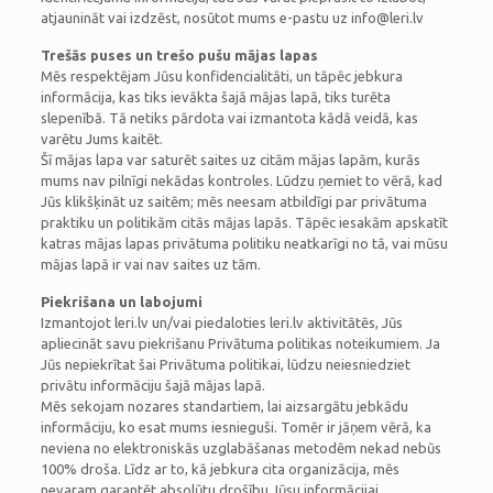
atjaunināt vai izdzēst, nosūtot mums e-pastu uz info@leri.lv
Trešās puses un trešo pušu mājas lapas
Mēs respektējam Jūsu konfidencialitāti, un tāpēc jebkura
informācija, kas tiks ievākta šajā mājas lapā, tiks turēta
slepenībā. Tā netiks pārdota vai izmantota kādā veidā, kas
varētu Jums kaitēt.
Šī mājas lapa var saturēt saites uz citām mājas lapām, kurās
mums nav pilnīgi nekādas kontroles. Lūdzu ņemiet to vērā, kad
Jūs klikšķināt uz saitēm; mēs neesam atbildīgi par privātuma
praktiku un politikām citās mājas lapās. Tāpēc iesakām apskatīt
katras mājas lapas privātuma politiku neatkarīgi no tā, vai mūsu
mājas lapā ir vai nav saites uz tām.
Piekrišana un labojumi
Izmantojot leri.lv un/vai piedaloties leri.lv aktivitātēs, Jūs
apliecināt savu piekrišanu Privātuma politikas noteikumiem. Ja
Jūs nepiekrītat šai Privātuma politikai, lūdzu neiesniedziet
privātu informāciju šajā mājas lapā.
Mēs sekojam nozares standartiem, lai aizsargātu jebkādu
informāciju, ko esat mums iesnieguši. Tomēr ir jāņem vērā, ka
neviena no elektroniskās uzglabāšanas metodēm nekad nebūs
100% droša. Līdz ar to, kā jebkura cita organizācija, mēs
nevaram garantēt absolūtu drošību Jūsu informācijai.