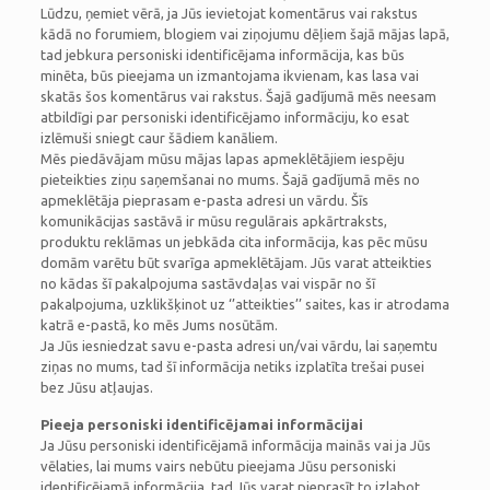
Lūdzu, ņemiet vērā, ja Jūs ievietojat komentārus vai rakstus
kādā no forumiem, blogiem vai ziņojumu dēļiem šajā mājas lapā,
tad jebkura personiski identificējama informācija, kas būs
minēta, būs pieejama un izmantojama ikvienam, kas lasa vai
skatās šos komentārus vai rakstus. Šajā gadījumā mēs neesam
atbildīgi par personiski identificējamo informāciju, ko esat
izlēmuši sniegt caur šādiem kanāliem.
Mēs piedāvājam mūsu mājas lapas apmeklētājiem iespēju
pieteikties ziņu saņemšanai no mums. Šajā gadījumā mēs no
apmeklētāja pieprasam e-pasta adresi un vārdu. Šīs
komunikācijas sastāvā ir mūsu regulārais apkārtraksts,
produktu reklāmas un jebkāda cita informācija, kas pēc mūsu
domām varētu būt svarīga apmeklētājam. Jūs varat atteikties
no kādas šī pakalpojuma sastāvdaļas vai vispār no šī
pakalpojuma, uzklikšķinot uz ‘’atteikties’’ saites, kas ir atrodama
katrā e-pastā, ko mēs Jums nosūtām.
Ja Jūs iesniedzat savu e-pasta adresi un/vai vārdu, lai saņemtu
ziņas no mums, tad šī informācija netiks izplatīta trešai pusei
bez Jūsu atļaujas.
Pieeja personiski identificējamai informācijai
Ja Jūsu personiski identificējamā informācija mainās vai ja Jūs
vēlaties, lai mums vairs nebūtu pieejama Jūsu personiski
identificējamā informācija, tad Jūs varat pieprasīt to izlabot,