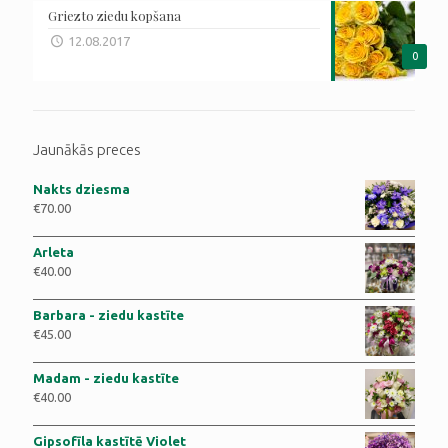
Griezto ziedu kopšana
12.08.2017
0
Jaunākās preces
Nakts dziesma
€
70.00
Arleta
€
40.00
Barbara - ziedu kastīte
€
45.00
Madam - ziedu kastīte
€
40.00
Gipsofīla kastītē Violet