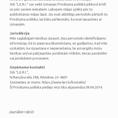
SIA “L.E.R.I.” var veikt izmaiņas Privātuma politikā jebkurā brīdī
un pēc saviem ieskatiem. Labojumi stājas spēkā pēc to
publicēšanas mājas lapā. Jūs esat atbildīgs periodiski pārlasīt šo
Privātuma politiku, lai būtu pārliecināts, ka esat iepazinies ar
izmaiņām.
Jurisdikcija
Mēs saglabājam tiesības izpaust Jūsu personiski identificējamo
informāciju, kā to pieprasa likumdošana, un gadījumos, kad mēs
uzskatām, ka izpaušana ir nepieciešama, lai aizsargātu mūsu
tiesības un/vai pakļaujoties juridiskām rīcībām, tiesas pavēstēm
vai juridiskiem procesiem.
Uzņēmuma kontakti
SIA “L.E.R.I.”,
N.Rancāna iela 29A, Rēzekne, LV-4601
Sazinieties ar mums: https://www.leri.lv/kontakti/
Šī Privātuma politika pēdējo reizi tika atjaunināta 09.04.2014.
Jaunākie raksti