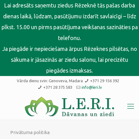
Lai adresāts saņemtu ziedus Rēzeknē tās pašas darba
dienas laikā, lūdzam, pasūtījumu izdarīt savlaicīgi – līdz
plkst. 15.00 un pirms pasūtījuma veikšanas sazināties pa
telefonu.
Ja piegāde ir nepieciešama ārpus Rēzeknes pilsētas, no
sākuma ir jāsazinās ar ziedu salonu, lai precizētu
piegādes izmaksas.
Vārda dienu svin:
Genoveva, Madara
+371 29 156 392
+371 28 375 583
info@leri.lv
Privātuma politika