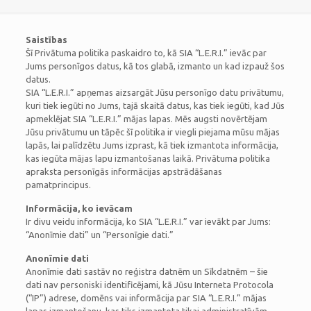
Saistības
Šī Privātuma politika paskaidro to, kā SIA “L.E.R.I.” ievāc par
Jums personīgos datus, kā tos glabā, izmanto un kad izpauž šos
datus.
SIA “L.E.R.I.” apņemas aizsargāt Jūsu personīgo datu privātumu,
kuri tiek iegūti no Jums, tajā skaitā datus, kas tiek iegūti, kad Jūs
apmeklējat SIA “L.E.R.I.” mājas lapas. Mēs augsti novērtējam
Jūsu privātumu un tāpēc šī politika ir viegli piejama mūsu mājas
lapās, lai palīdzētu Jums izprast, kā tiek izmantota informācija,
kas iegūta mājas lapu izmantošanas laikā. Privātuma politika
apraksta personīgās informācijas apstrādāšanas
pamatprincipus.
Informācija, ko ievācam
Ir divu veidu informācija, ko SIA “L.E.R.I.” var ievākt par Jums:
“Anonīmie dati” un “Personīgie dati.”
Anonīmie dati
Anonīmie dati sastāv no reģistra datnēm un Sīkdatnēm – šie
dati nav personiski identificējami, kā Jūsu Interneta Protocola
(“IP”) adrese, domēns vai informācija par SIA “L.E.R.I.” mājas