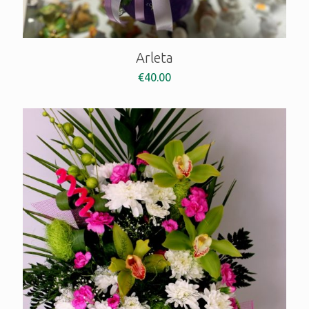
Arleta
€
40.00