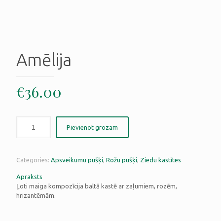
Amēlija
€
36.00
Pievienot grozam
Categories:
Apsveikumu pušķi
,
Rožu pušķi
,
Ziedu kastītes
Apraksts
Ļoti maiga kompozīcija baltā kastē ar zaļumiem, rozēm,
hrizantēmām.