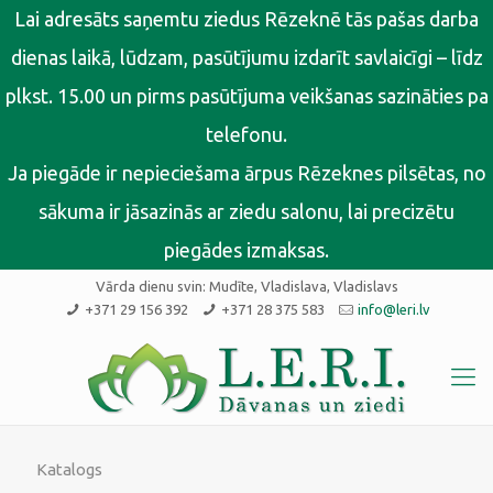
Lai adresāts saņemtu ziedus Rēzeknē tās pašas darba
dienas laikā, lūdzam, pasūtījumu izdarīt savlaicīgi – līdz
plkst. 15.00 un pirms pasūtījuma veikšanas sazināties pa
telefonu.
Ja piegāde ir nepieciešama ārpus Rēzeknes pilsētas, no
sākuma ir jāsazinās ar ziedu salonu, lai precizētu
piegādes izmaksas.
Vārda dienu svin:
Mudīte, Vladislava, Vladislavs
+371 29 156 392
+371 28 375 583
info@leri.lv
Katalogs