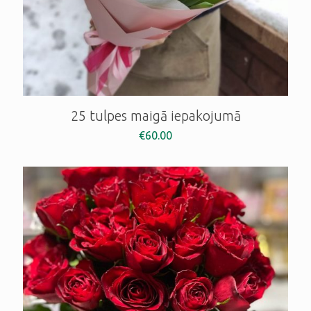
25 tulpes maigā iepakojumā
€
60.00