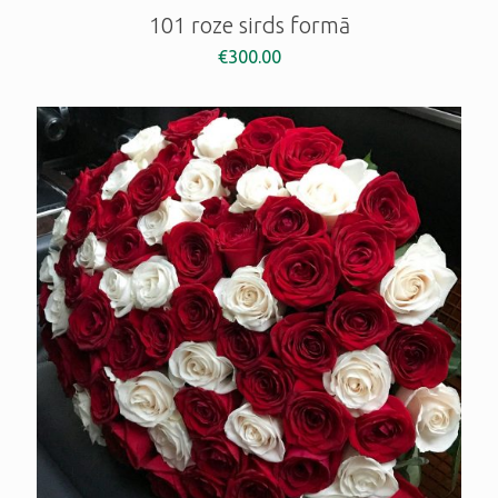
101 roze sirds formā
€
300.00