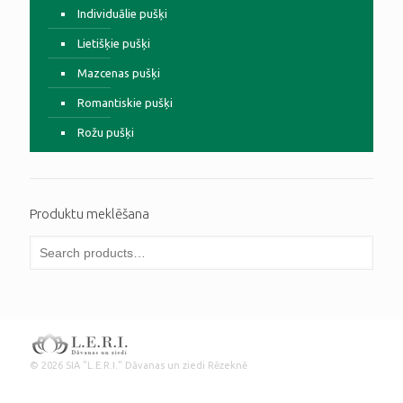
Individuālie pušķi
Lietišķie pušķi
Mazcenas pušķi
Romantiskie pušķi
Rožu pušķi
Produktu meklēšana
© 2026 SIA "L.E.R.I." Dāvanas un ziedi Rēzeknē