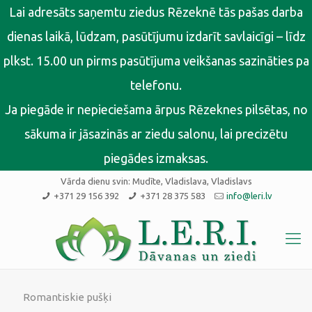
Lai adresāts saņemtu ziedus Rēzeknē tās pašas darba
dienas laikā, lūdzam, pasūtījumu izdarīt savlaicīgi – līdz
plkst. 15.00 un pirms pasūtījuma veikšanas sazināties pa
telefonu.
Ja piegāde ir nepieciešama ārpus Rēzeknes pilsētas, no
sākuma ir jāsazinās ar ziedu salonu, lai precizētu
piegādes izmaksas.
Vārda dienu svin:
Mudīte, Vladislava, Vladislavs
+371 29 156 392
+371 28 375 583
info@leri.lv
Romantiskie pušķi