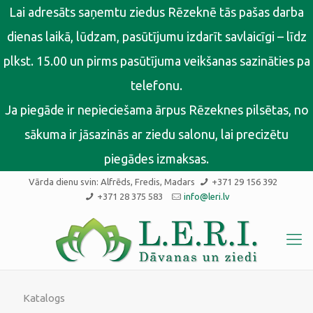
Lai adresāts saņemtu ziedus Rēzeknē tās pašas darba
dienas laikā, lūdzam, pasūtījumu izdarīt savlaicīgi – līdz
plkst. 15.00 un pirms pasūtījuma veikšanas sazināties pa
telefonu.
Ja piegāde ir nepieciešama ārpus Rēzeknes pilsētas, no
sākuma ir jāsazinās ar ziedu salonu, lai precizētu
piegādes izmaksas.
Vārda dienu svin:
Alfrēds, Fredis, Madars
+371 29 156 392
+371 28 375 583
info@leri.lv
Katalogs