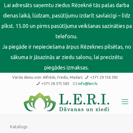
Lai adresāts saņemtu ziedus Rēzeknē tās pašas darba
dienas laikā, lūdzam, pasūtījumu izdarīt savlaicīgi – līdz
plkst. 15.00 un pirms pasūtījuma veikšanas sazināties pa
telefonu.
Ja piegāde ir nepieciešama ārpus Rēzeknes pilsētas, no
sākuma ir jāsazinās ar ziedu salonu, lai precizētu
piegādes izmaksas.
Vārda dienu svin:
Alfrēds, Fredis, Madars
+371 29 156 392
+371 28 375 583
info@leri.lv
Katalogs