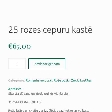
25 rozes cepuru kastē
€
65.00
Pievienot grozam
Categories:
Romantiskie pušķi
,
Rožu pušķi
,
Ziedu kastītes
Apraksts
Skaista dāvana un ziedu pušķis vienlaicīgi.
31 roze kastē – 78 EUR
Rožu krāsu un skaitu var izvēlēties sazinoties ar veikalu.