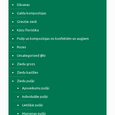
Dāvanas
Galda kompozīcijas
Grieztie ziedi
Kāzu floristika
Pušķi un kompozīcijas no konfektēm un augļiem
Rozes
Uncategorized @lv
Ziedu grozs
Ziedu kastītes
Ziedu pušķi
Apsveikumu pušķi
Individuālie pušķi
Lietišķie pušķi
Mazcenas pušķi