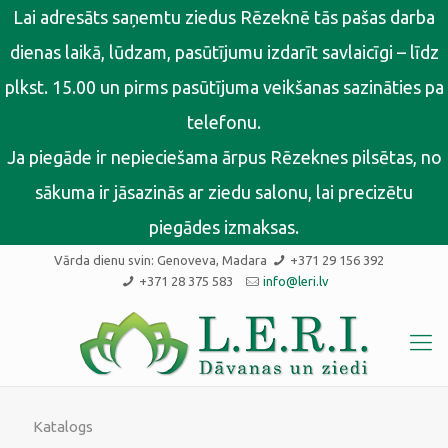
Lai adresāts saņemtu ziedus Rēzeknē tās pašas darba
dienas laikā, lūdzam, pasūtījumu izdarīt savlaicīgi – līdz
plkst. 15.00 un pirms pasūtījuma veikšanas sazināties pa
telefonu.
Ja piegāde ir nepieciešama ārpus Rēzeknes pilsētas, no
sākuma ir jāsazinās ar ziedu salonu, lai precizētu
piegādes izmaksas.
Vārda dienu svin:
Genoveva, Madara
+371 29 156 392
+371 28 375 583
info@leri.lv
Katalogs