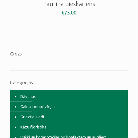
Tauriņa pieskāriens
€
75.00
Grozs
Kategorijas
Dāvanas
Galda kompozīcijas
Grieztie ziedi
Kāzu floristika
Pušķi un kompozīcijas no konfektēm un augļiem