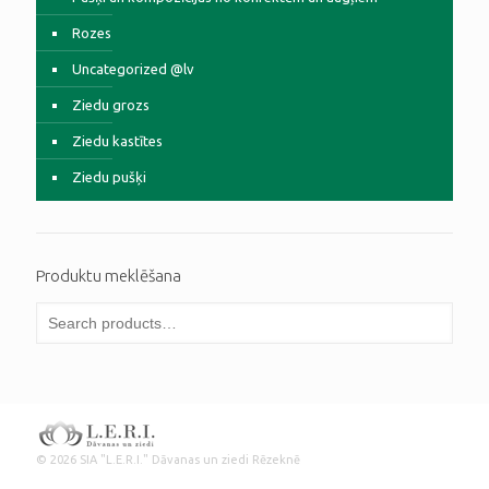
Rozes
Uncategorized @lv
Ziedu grozs
Ziedu kastītes
Ziedu pušķi
Produktu meklēšana
© 2026 SIA "L.E.R.I." Dāvanas un ziedi Rēzeknē