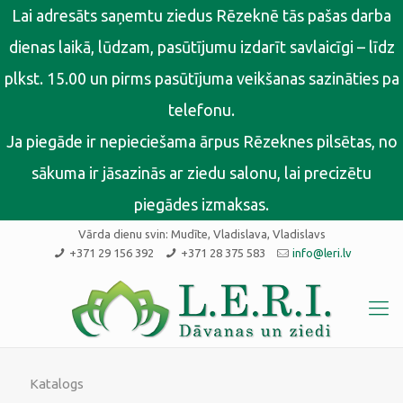
Lai adresāts saņemtu ziedus Rēzeknē tās pašas darba
dienas laikā, lūdzam, pasūtījumu izdarīt savlaicīgi – līdz
plkst. 15.00 un pirms pasūtījuma veikšanas sazināties pa
telefonu.
Ja piegāde ir nepieciešama ārpus Rēzeknes pilsētas, no
sākuma ir jāsazinās ar ziedu salonu, lai precizētu
piegādes izmaksas.
Vārda dienu svin:
Mudīte, Vladislava, Vladislavs
+371 29 156 392
+371 28 375 583
info@leri.lv
Katalogs