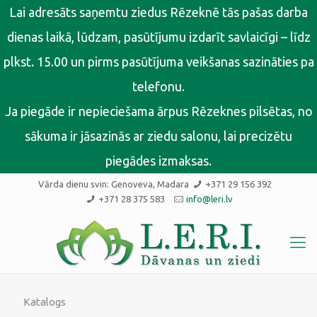
Lai adresāts saņemtu ziedus Rēzeknē tās pašas darba
dienas laikā, lūdzam, pasūtījumu izdarīt savlaicīgi – līdz
plkst. 15.00 un pirms pasūtījuma veikšanas sazināties pa
telefonu.
Ja piegāde ir nepieciešama ārpus Rēzeknes pilsētas, no
sākuma ir jāsazinās ar ziedu salonu, lai precizētu
piegādes izmaksas.
Vārda dienu svin:
Genoveva, Madara
+371 29 156 392
+371 28 375 583
info@leri.lv
Katalogs