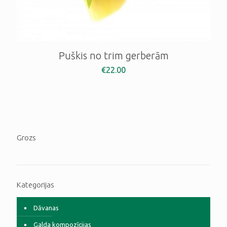
Puškis no trim gerberām
€
22.00
Grozs
Kategorijas
Dāvanas
Galda kompozīcijas